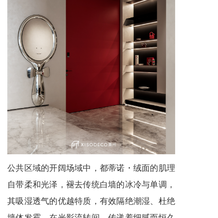
公共区域的开阔场域中，都蒂诺・绒面的肌理
自带柔和光泽，褪去传统白墙的冰冷与单调，
其吸湿透气的优越特质，有效隔绝潮湿、杜绝
墙体发霉，在光影流转间，传递着细腻而恒久