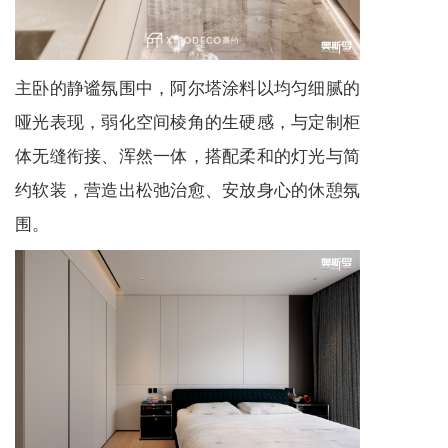
主卧的静谧氛围中，阿尔塔涂料以均匀细腻的
哑光表现，弱化空间棱角的生硬感，与定制柜
体无缝衔接、浑然一体，搭配柔和的灯光与简
约软装，营造出松弛治愈、安放身心的休憩氛
围。