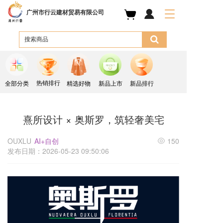
广州市行云建材贸易有限公司
T
o
g
g
l
e
n
a
热销排行
全部分类
精选好物
新品上市
新品排行
v
i
g
熹所设计 × 奥斯罗，筑轻奢美宅
a
t
OUXLU
AI+自创
150
i
发布日期：2026-05-23 09:50:06
o
n