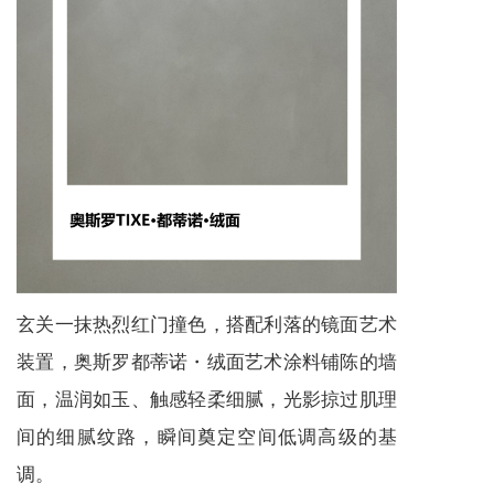
玄关一抹热烈红门撞色，搭配利落的镜面艺术
装置，奥斯罗都蒂诺・绒面艺术涂料铺陈的墙
面，温润如玉、触感轻柔细腻，光影掠过肌理
间的细腻纹路，瞬间奠定空间低调高级的基
调。