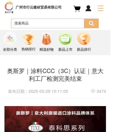
广州市行云建材贸易有限公司
T
o
g
g
l
e
n
a
热销排行
全部分类
精选好物
新品上市
新品排行
v
i
g
奥斯罗｜涂料CCC（3C）认证｜意大
a
利工厂检测完美结束
t
i
o
发布日期：2025-03-29 10:11:05
3474
n