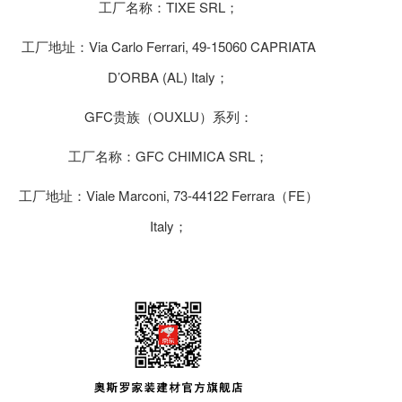
工厂名称：TIXE SRL；
工厂地址：Via Carlo Ferrari, 49-15060 CAPRIATA
D’ORBA (AL) Italy；
GFC贵族（OUXLU）系列：
工厂名称：GFC CHIMICA SRL；
工厂地址：Viale Marconi, 73-44122 Ferrara（FE）
Italy；